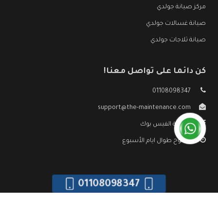
مركز صيانة جولدي
صيانة غسالات جولدي
صيانة ثلاجات جولدي
كن دائما على تواصل معنا!
01108098347
support@the-maintenance.com
صفحة الفيس بوك
مفتوح طوال ايام الأسبوع
01108098347
جميع الحقوق محفوظه ©
صيانة جولدي