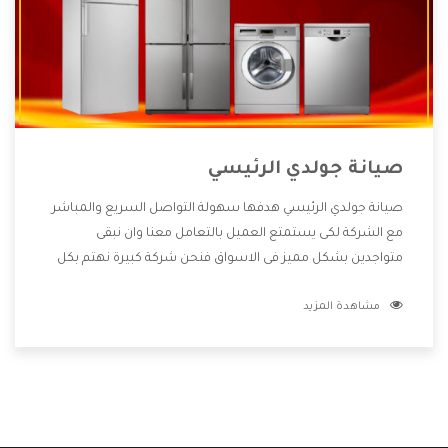
صيانة جولدي الرئيسي
صيانة جولدي الرئيسي هدفها سهولة التواصل السريع والمباشر
مع الشركة لكى يستمتع العميل بالتعامل معنا وان نبقى
متواجدين بشكل مميز فى الاسواق فنحن شركة كبيرة نهتم بكل
التفاصيل المهمة للعميل وان يستمتع بالخدمات التى تنفرد
مشاهدة المزيد
الشركة بها والتى تكون منها خدمة الصيانة التى تكون من أهم
الخدمات التى يرغب بها العميل لأنها تحافظ على كفاءة المنتج
كما أن شركة جولدي تقدم لنا جميع الأجهزة التى نبحث عنها وأقوى
الأسعار التى تكون مناسبة لكثير من العملاء