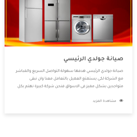
صيانة جولدي الرئيسي
صيانة جولدي الرئيسي هدفها سهولة التواصل السريع والمباشر
مع الشركة لكى يستمتع العميل بالتعامل معنا وان نبقى
متواجدين بشكل مميز فى الاسواق فنحن شركة كبيرة نهتم بكل
التفاصيل المهمة للعميل وان يستمتع بالخدمات التى تنفرد
مشاهدة المزيد
الشركة بها والتى تكون منها خدمة الصيانة التى تكون من أهم
الخدمات التى يرغب بها العميل لأنها تحافظ على كفاءة المنتج
كما أن شركة جولدي تقدم لنا جميع الأجهزة التى نبحث عنها وأقوى
الأسعار التى تكون مناسبة لكثير من العملاء