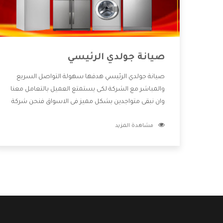
صيانة جولدي الرئيسي
صيانة جولدي الرئيسي هدفها سهولة التواصل السريع
والمباشر مع الشركة لكى يستمتع العميل بالتعامل معنا
وان نبقى متواجدين بشكل مميز فى الاسواق فنحن شركة
كبيرة نهتم بكل التفاصيل المهمة للعميل وان يستمتع
مشاهدة المزيد
بالخدمات التى تنفرد الشركة بها والتى تكون منها خدمة
الصيانة التى تكون من أهم الخدمات التى يرغب بها
العميل لأنها تحافظ على كفاءة المنتج كما أن شركة
جولدي تقدم لنا جميع الأجهزة التى نبحث عنها وأقوى
الأسعار التى تكون مناسبة لكثير من العملاء