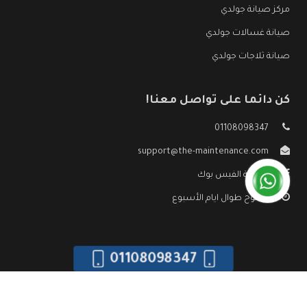
مركز صيانة جولدي
صيانة غسالات جولدي
صيانة ثلاجات جولدي
كن دائما على تواصل معنا!
01108098347
support@the-maintenance.com
صفحة الفيس بوك
مفتوح طوال ايام الأسبوع
01108098347
جميع الحقوق محفوظه ©
صيانة جولدي