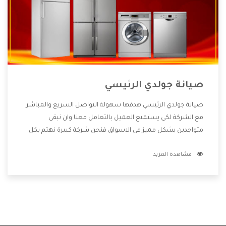
صيانة جولدي الرئيسي
صيانة جولدي الرئيسي هدفها سهولة التواصل السريع والمباشر
مع الشركة لكى يستمتع العميل بالتعامل معنا وان نبقى
متواجدين بشكل مميز فى الاسواق فنحن شركة كبيرة نهتم بكل
التفاصيل المهمة للعميل وان يستمتع بالخدمات التى تنفرد
مشاهدة المزيد
الشركة بها والتى تكون منها خدمة الصيانة التى تكون من أهم
الخدمات التى يرغب بها العميل لأنها تحافظ على كفاءة المنتج
كما أن شركة جولدي تقدم لنا جميع الأجهزة التى نبحث عنها وأقوى
الأسعار التى تكون مناسبة لكثير من العملاء