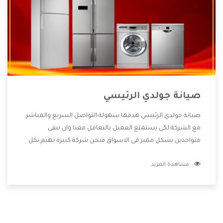
صيانة جولدي الرئيسي
صيانة جولدي الرئيسي هدفها سهولة التواصل السريع والمباشر
مع الشركة لكى يستمتع العميل بالتعامل معنا وان نبقى
متواجدين بشكل مميز فى الاسواق فنحن شركة كبيرة نهتم بكل
التفاصيل المهمة للعميل وان يستمتع بالخدمات التى تنفرد
مشاهدة المزيد
الشركة بها والتى تكون منها خدمة الصيانة التى تكون من أهم
الخدمات التى يرغب بها العميل لأنها تحافظ على كفاءة المنتج
كما أن شركة جولدي تقدم لنا جميع الأجهزة التى نبحث عنها وأقوى
الأسعار التى تكون مناسبة لكثير من العملاء