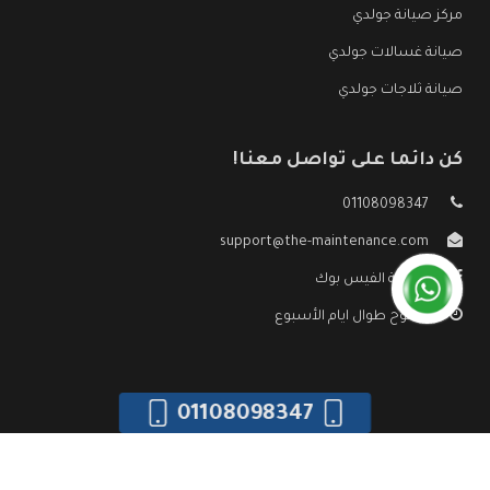
مركز صيانة جولدي
صيانة غسالات جولدي
صيانة ثلاجات جولدي
كن دائما على تواصل معنا!
01108098347
support@the-maintenance.com
صفحة الفيس بوك
مفتوح طوال ايام الأسبوع
01108098347
جميع الحقوق محفوظه ©
صيانة جولدي