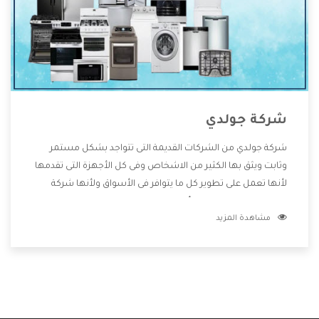
شركة جولدي
شركة جولدي من الشركات القديمة التى تتواجد بشكل مستمر
وثابت ويثق بها الكثير من الاشخاص وفى كل الأجهزة التى تقدمها
لأنها تعمل على تطوير كل ما يتوافر فى الأسواق ولأنها شركة
معروفة تهتم جدا بتوفير أفضل خدمات ما بعد البيع مع المنتجات
مشاهدة المزيد
وتقدم للعملاء أقوى العروض والخصومات التى تسهل على
المستهلك الاستمتاع بشراء جميع ما نقدمه لكم معنا هتجد كل
ما هو جديد وأفضل