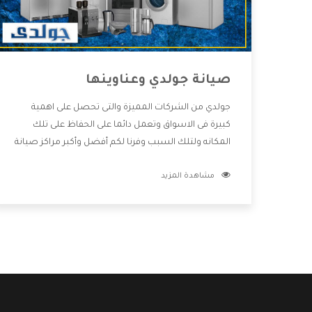
صيانة جولدي وعناوينها
جولدي من الشركات المميزة والتى تحصل على اهمية
كبيرة فى الاسواق وتعمل دائما على الحفاظ على تلك
المكانه ولتلك السبب وفرنا لكم أفضل وأكبر مراكز صيانة
جولدي وعناوينها حتى يكون قريب من كل العملاء
مشاهدة المزيد
ويستطيع القيام بتصليح جميع المنتجات دون اى ازعاج
كما أننا نهتم بكل ما يحتاجه المستهلك لكى نحافظ على
ثقتهم بنا ،وهتستمتع بأقوى العروض والخدمات ما بعد
البيع التى ترضى العميل