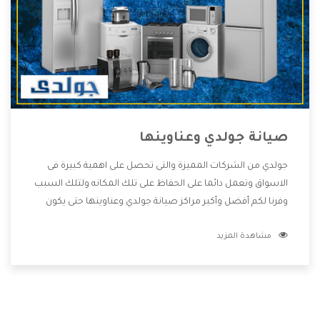
صيانة جولدي وعناوينها
جولدي من الشركات المميزة والتى تحصل على اهمية كبيرة فى
الاسواق وتعمل دائما على الحفاظ على تلك المكانه ولتلك السبب
وفرنا لكم أفضل وأكبر مراكز صيانة جولدي وعناوينها حتى يكون
قريب من كل العملاء ويستطيع القيام بتصليح جميع المنتجات
مشاهدة المزيد
دون اى ازعاج كما أننا نهتم بكل ما يحتاجه المستهلك لكى نحافظ
على ثقتهم بنا ،وهتستمتع بأقوى العروض والخدمات ما بعد البيع
التى ترضى العميل