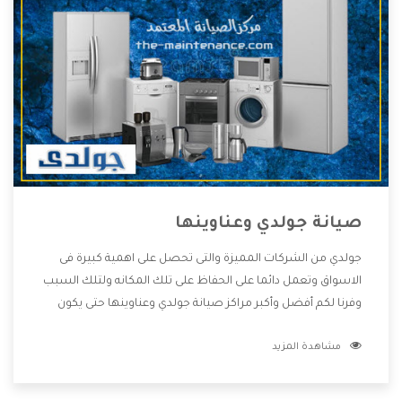
صيانة جولدي وعناوينها
جولدي من الشركات المميزة والتى تحصل على اهمية كبيرة فى
الاسواق وتعمل دائما على الحفاظ على تلك المكانه ولتلك السبب
وفرنا لكم أفضل وأكبر مراكز صيانة جولدي وعناوينها حتى يكون
قريب من كل العملاء ويستطيع القيام بتصليح جميع المنتجات
مشاهدة المزيد
دون اى ازعاج كما أننا نهتم بكل ما يحتاجه المستهلك لكى نحافظ
على ثقتهم بنا ،وهتستمتع بأقوى العروض والخدمات ما بعد البيع
التى ترضى العميل