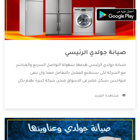
صيانة جولدي الرئيسي
صيانة جولدي الرئيسي هدفها سهولة التواصل السريع والمباشر
مع الشركة لكى يستمتع العميل بالتعامل معنا وان نبقى
متواجدين بشكل مميز فى الاسواق فنحن شركة كبيرة نهتم بكل
التفاصيل المهمة للعميل وان يستمتع بالخدمات التى تنفرد
مشاهدة المزيد
الشركة بها والتى تكون منها خدمة الصيانة التى تكون من أهم
الخدمات التى يرغب بها العميل لأنها تحافظ على كفاءة المنتج
كما أن شركة جولدي تقدم لنا جميع الأجهزة التى نبحث عنها وأقوى
الأسعار التى تكون مناسبة لكثير من العملاء