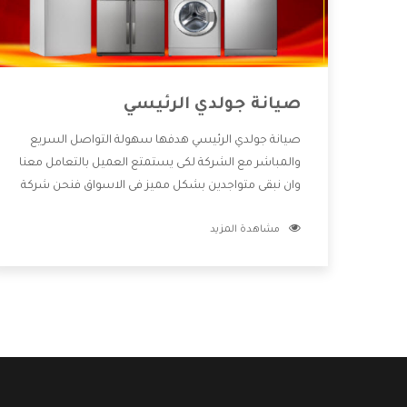
صيانة جولدي الرئيسي
صيانة جولدي الرئيسي هدفها سهولة التواصل السريع
والمباشر مع الشركة لكى يستمتع العميل بالتعامل معنا
وان نبقى متواجدين بشكل مميز فى الاسواق فنحن شركة
كبيرة نهتم بكل التفاصيل المهمة للعميل وان يستمتع
مشاهدة المزيد
بالخدمات التى تنفرد الشركة بها والتى تكون منها خدمة
الصيانة التى تكون من أهم الخدمات التى يرغب بها
العميل لأنها تحافظ على كفاءة المنتج كما أن شركة
جولدي تقدم لنا جميع الأجهزة التى نبحث عنها وأقوى
الأسعار التى تكون مناسبة لكثير من العملاء