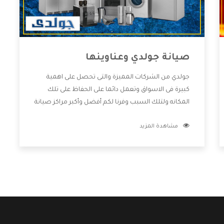
صيانة جولدي وعناوينها
جولدي من الشركات المميزة والتى تحصل على اهمية
كبيرة فى الاسواق وتعمل دائما على الحفاظ على تلك
المكانه ولتلك السبب وفرنا لكم أفضل وأكبر مراكز صيانة
جولدي وعناوينها حتى يكون قريب من كل العملاء
مشاهدة المزيد
ويستطيع القيام بتصليح جميع المنتجات دون اى ازعاج
كما أننا نهتم بكل ما يحتاجه المستهلك لكى نحافظ على
ثقتهم بنا ،وهتستمتع بأقوى العروض والخدمات ما بعد
البيع التى ترضى العميل