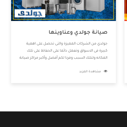
صيانة جولدي وعناوينها
جولدي من الشركات المميزة والتى تحصل على اهمية
كبيرة فى الاسواق وتعمل دائما على الحفاظ على تلك
المكانه ولتلك السبب وفرنا لكم أفضل وأكبر مراكز صيانة
جولدي وعناوينها حتى يكون قريب من كل العملاء
مشاهدة المزيد
ويستطيع القيام بتصليح جميع المنتجات دون اى ازعاج
كما أننا نهتم بكل ما يحتاجه المستهلك لكى نحافظ على
ثقتهم بنا ،وهتستمتع بأقوى العروض والخدمات ما بعد
البيع التى ترضى العميل