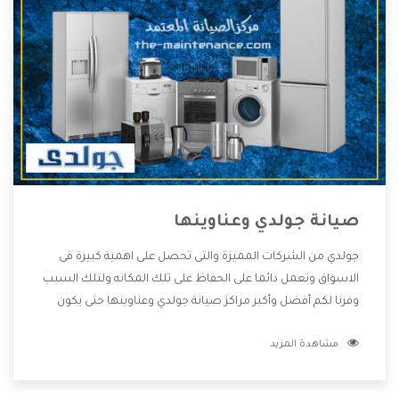
صيانة جولدي وعناوينها
جولدي من الشركات المميزة والتى تحصل على اهمية كبيرة فى
الاسواق وتعمل دائما على الحفاظ على تلك المكانه ولتلك السبب
وفرنا لكم أفضل وأكبر مراكز صيانة جولدي وعناوينها حتى يكون
قريب من كل العملاء ويستطيع القيام بتصليح جميع المنتجات
مشاهدة المزيد
دون اى ازعاج كما أننا نهتم بكل ما يحتاجه المستهلك لكى نحافظ
على ثقتهم بنا ،وهتستمتع بأقوى العروض والخدمات ما بعد البيع
التى ترضى العميل