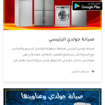
صيانة جولدي الرئيسي
صيانة جولدي الرئيسي هدفها سهولة التواصل السريع والمباشر
مع الشركة لكى يستمتع العميل بالتعامل معنا وان نبقى
متواجدين بشكل مميز فى الاسواق فنحن شركة كبيرة نهتم بكل
التفاصيل المهمة للعميل وان يستمتع بالخدمات التى تنفرد
مشاهدة المزيد
الشركة بها والتى تكون منها خدمة الصيانة التى تكون من أهم
الخدمات التى يرغب بها العميل لأنها تحافظ على كفاءة المنتج
كما أن شركة جولدي تقدم لنا جميع الأجهزة التى نبحث عنها وأقوى
الأسعار التى تكون مناسبة لكثير من العملاء