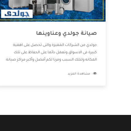
صيانة جولدي وعناوينها
جولدي من الشركات المميزة والتى تحصل على اهمية
كبيرة فى الاسواق وتعمل دائما على الحفاظ على تلك
المكانه ولتلك السبب وفرنا لكم أفضل وأكبر مراكز صيانة
جولدي وعناوينها حتى يكون قريب من كل العملاء
مشاهدة المزيد
ويستطيع القيام بتصليح جميع المنتجات دون اى ازعاج
كما أننا نهتم بكل ما يحتاجه المستهلك لكى نحافظ على
ثقتهم بنا ،وهتستمتع بأقوى العروض والخدمات ما بعد
البيع التى ترضى العميل