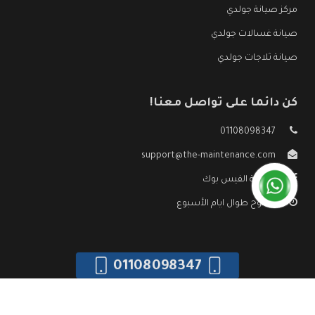
مركز صيانة جولدي
صيانة غسالات جولدي
صيانة ثلاجات جولدي
كن دائما على تواصل معنا!
01108098347
support@the-maintenance.com
صفحة الفيس بوك
مفتوح طوال ايام الأسبوع
01108098347
جميع الحقوق محفوظه ©
صيانة جولدي