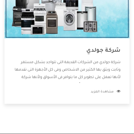
شركة جولدي
شركة جولدي من الشركات القديمة التى تتواجد بشكل مستمر
وثابت ويثق بها الكثير من الاشخاص وفى كل الأجهزة التى تقدمها
لأنها تعمل على تطوير كل ما يتوافر فى الأسواق ولأنها شركة
معروفة تهتم جدا بتوفير أفضل خدمات ما بعد البيع مع المنتجات
مشاهدة المزيد
وتقدم للعملاء أقوى العروض والخصومات التى تسهل على
المستهلك الاستمتاع بشراء جميع ما نقدمه لكم معنا هتجد كل
ما هو جديد وأفضل