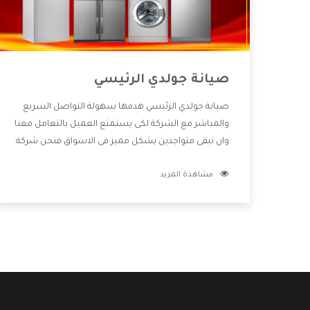
صيانة جولدي الرئيسي
صيانة جولدي الرئيسي هدفها سهولة التواصل السريع
والمباشر مع الشركة لكى يستمتع العميل بالتعامل معنا
وان نبقى متواجدين بشكل مميز فى الاسواق فنحن شركة
كبيرة نهتم بكل التفاصيل المهمة للعميل وان يستمتع
مشاهدة المزيد
بالخدمات التى تنفرد الشركة بها والتى تكون منها خدمة
الصيانة التى تكون من أهم الخدمات التى يرغب بها
العميل لأنها تحافظ على كفاءة المنتج كما أن شركة
جولدي تقدم لنا جميع الأجهزة التى نبحث عنها وأقوى
الأسعار التى تكون مناسبة لكثير من العملاء