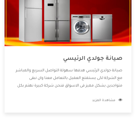
صيانة جولدي الرئيسي
صيانة جولدي الرئيسي هدفها سهولة التواصل السريع والمباشر
مع الشركة لكى يستمتع العميل بالتعامل معنا وان نبقى
متواجدين بشكل مميز فى الاسواق فنحن شركة كبيرة نهتم بكل
التفاصيل المهمة للعميل وان يستمتع بالخدمات التى تنفرد
مشاهدة المزيد
الشركة بها والتى تكون منها خدمة الصيانة التى تكون من أهم
الخدمات التى يرغب بها العميل لأنها تحافظ على كفاءة المنتج
كما أن شركة جولدي تقدم لنا جميع الأجهزة التى نبحث عنها وأقوى
الأسعار التى تكون مناسبة لكثير من العملاء