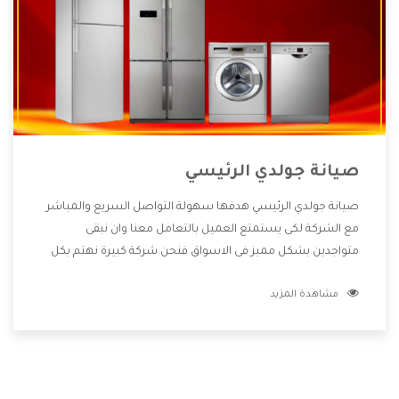
صيانة جولدي الرئيسي
صيانة جولدي الرئيسي هدفها سهولة التواصل السريع والمباشر
مع الشركة لكى يستمتع العميل بالتعامل معنا وان نبقى
متواجدين بشكل مميز فى الاسواق فنحن شركة كبيرة نهتم بكل
التفاصيل المهمة للعميل وان يستمتع بالخدمات التى تنفرد
مشاهدة المزيد
الشركة بها والتى تكون منها خدمة الصيانة التى تكون من أهم
الخدمات التى يرغب بها العميل لأنها تحافظ على كفاءة المنتج
كما أن شركة جولدي تقدم لنا جميع الأجهزة التى نبحث عنها وأقوى
الأسعار التى تكون مناسبة لكثير من العملاء