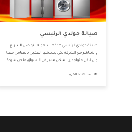
صيانة جولدي الرئيسي
صيانة جولدي الرئيسي هدفها سهولة التواصل السريع
والمباشر مع الشركة لكى يستمتع العميل بالتعامل معنا
وان نبقى متواجدين بشكل مميز فى الاسواق فنحن شركة
كبيرة نهتم بكل التفاصيل المهمة للعميل وان يستمتع
مشاهدة المزيد
بالخدمات التى تنفرد الشركة بها والتى تكون منها خدمة
الصيانة التى تكون من أهم الخدمات التى يرغب بها
العميل لأنها تحافظ على كفاءة المنتج كما أن شركة
جولدي تقدم لنا جميع الأجهزة التى نبحث عنها وأقوى
الأسعار التى تكون مناسبة لكثير من العملاء