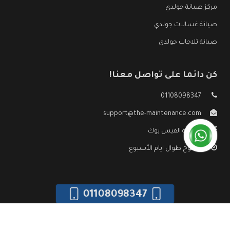
مركز صيانة جولدي
صيانة غسالات جولدي
صيانة ثلاجات جولدي
كن دائما على تواصل معنا!
01108098347
support@the-maintenance.com
صفحة الفيس بوك
مفتوح طوال ايام الأسبوع
01108098347
جميع الحقوق محفوظه ©
صيانة جولدي