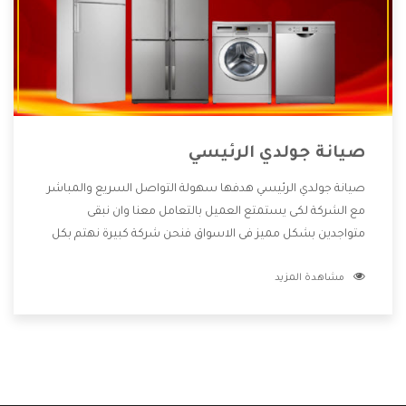
صيانة جولدي الرئيسي
صيانة جولدي الرئيسي هدفها سهولة التواصل السريع والمباشر
مع الشركة لكى يستمتع العميل بالتعامل معنا وان نبقى
متواجدين بشكل مميز فى الاسواق فنحن شركة كبيرة نهتم بكل
التفاصيل المهمة للعميل وان يستمتع بالخدمات التى تنفرد
مشاهدة المزيد
الشركة بها والتى تكون منها خدمة الصيانة التى تكون من أهم
الخدمات التى يرغب بها العميل لأنها تحافظ على كفاءة المنتج
كما أن شركة جولدي تقدم لنا جميع الأجهزة التى نبحث عنها وأقوى
الأسعار التى تكون مناسبة لكثير من العملاء