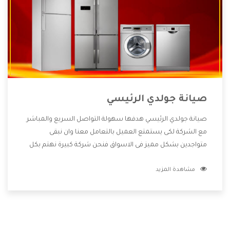
صيانة جولدي الرئيسي
صيانة جولدي الرئيسي هدفها سهولة التواصل السريع والمباشر
مع الشركة لكى يستمتع العميل بالتعامل معنا وان نبقى
متواجدين بشكل مميز فى الاسواق فنحن شركة كبيرة نهتم بكل
التفاصيل المهمة للعميل وان يستمتع بالخدمات التى تنفرد
مشاهدة المزيد
الشركة بها والتى تكون منها خدمة الصيانة التى تكون من أهم
الخدمات التى يرغب بها العميل لأنها تحافظ على كفاءة المنتج
كما أن شركة جولدي تقدم لنا جميع الأجهزة التى نبحث عنها وأقوى
الأسعار التى تكون مناسبة لكثير من العملاء