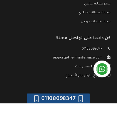
مركز صيانة جولدي
صيانة غسالات جولدي
صيانة ثلاجات جولدي
كن دائما على تواصل معنا!
01108098347
support@the-maintenance.com
صفحة الفيس بوك
مفتوح طوال ايام الأسبوع
01108098347
جميع الحقوق محفوظه ©
صيانة جولدي