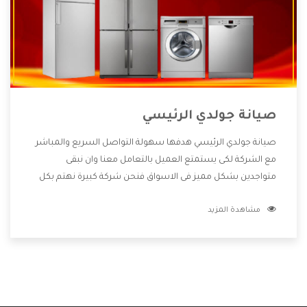
صيانة جولدي الرئيسي
صيانة جولدي الرئيسي هدفها سهولة التواصل السريع والمباشر
مع الشركة لكى يستمتع العميل بالتعامل معنا وان نبقى
متواجدين بشكل مميز فى الاسواق فنحن شركة كبيرة نهتم بكل
التفاصيل المهمة للعميل وان يستمتع بالخدمات التى تنفرد
مشاهدة المزيد
الشركة بها والتى تكون منها خدمة الصيانة التى تكون من أهم
الخدمات التى يرغب بها العميل لأنها تحافظ على كفاءة المنتج
كما أن شركة جولدي تقدم لنا جميع الأجهزة التى نبحث عنها وأقوى
الأسعار التى تكون مناسبة لكثير من العملاء