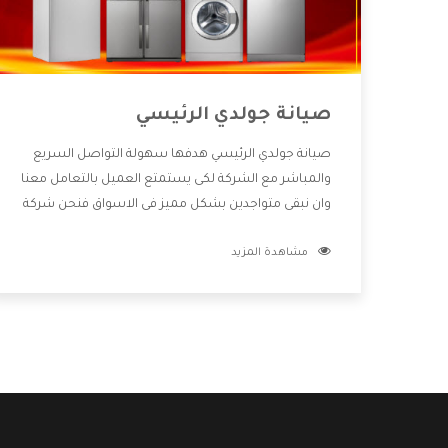
صيانة جولدي الرئيسي
صيانة جولدي الرئيسي هدفها سهولة التواصل السريع
والمباشر مع الشركة لكى يستمتع العميل بالتعامل معنا
وان نبقى متواجدين بشكل مميز فى الاسواق فنحن شركة
كبيرة نهتم بكل التفاصيل المهمة للعميل وان يستمتع
مشاهدة المزيد
بالخدمات التى تنفرد الشركة بها والتى تكون منها خدمة
الصيانة التى تكون من أهم الخدمات التى يرغب بها
العميل لأنها تحافظ على كفاءة المنتج كما أن شركة
جولدي تقدم لنا جميع الأجهزة التى نبحث عنها وأقوى
الأسعار التى تكون مناسبة لكثير من العملاء