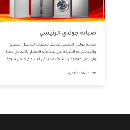
صيانة جولدي الرئيسي
صيانة جولدي الرئيسي هدفها سهولة التواصل السريع
والمباشر مع الشركة لكى يستمتع العميل بالتعامل معنا
وان نبقى متواجدين بشكل مميز فى الاسواق فنحن شركة
كبيرة نهتم بكل التفاصيل المهمة للعميل وان يستمتع
مشاهدة المزيد
بالخدمات التى تنفرد الشركة بها والتى تكون منها خدمة
الصيانة التى تكون من أهم الخدمات التى يرغب بها
العميل لأنها تحافظ على كفاءة المنتج كما أن شركة
جولدي تقدم لنا جميع الأجهزة التى نبحث عنها وأقوى
الأسعار التى تكون مناسبة لكثير من العملاء