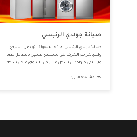
صيانة جولدي الرئيسي
صيانة جولدي الرئيسي هدفها سهولة التواصل السريع
والمباشر مع الشركة لكى يستمتع العميل بالتعامل معنا
وان نبقى متواجدين بشكل مميز فى الاسواق فنحن شركة
كبيرة نهتم بكل التفاصيل المهمة للعميل وان يستمتع
مشاهدة المزيد
بالخدمات التى تنفرد الشركة بها والتى تكون منها خدمة
الصيانة التى تكون من أهم الخدمات التى يرغب بها
العميل لأنها تحافظ على كفاءة المنتج كما أن شركة
جولدي تقدم لنا جميع الأجهزة التى نبحث عنها وأقوى
الأسعار التى تكون مناسبة لكثير من العملاء