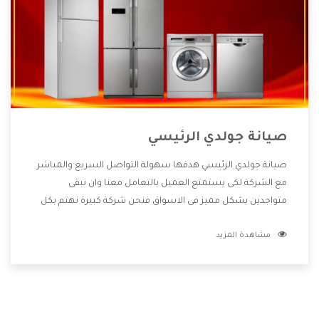
صيانة جولدي الرئيسي
صيانة جولدي الرئيسي هدفها سهولة التواصل السريع والمباشر
مع الشركة لكى يستمتع العميل بالتعامل معنا وان نبقى
متواجدين بشكل مميز فى الاسواق فنحن شركة كبيرة نهتم بكل
التفاصيل المهمة للعميل وان يستمتع بالخدمات التى تنفرد
مشاهدة المزيد
الشركة بها والتى تكون منها خدمة الصيانة التى تكون من أهم
الخدمات التى يرغب بها العميل لأنها تحافظ على كفاءة المنتج
كما أن شركة جولدي تقدم لنا جميع الأجهزة التى نبحث عنها وأقوى
الأسعار التى تكون مناسبة لكثير من العملاء