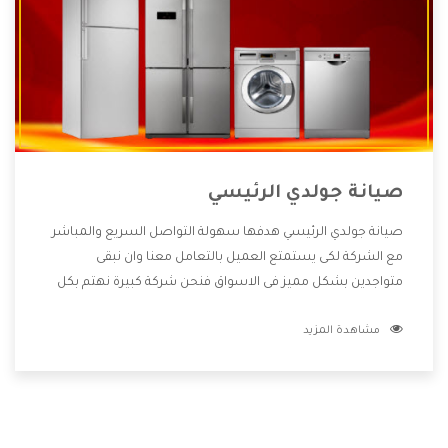
صيانة جولدي الرئيسي
صيانة جولدي الرئيسي هدفها سهولة التواصل السريع والمباشر
مع الشركة لكى يستمتع العميل بالتعامل معنا وان نبقى
متواجدين بشكل مميز فى الاسواق فنحن شركة كبيرة نهتم بكل
التفاصيل المهمة للعميل وان يستمتع بالخدمات التى تنفرد
مشاهدة المزيد
الشركة بها والتى تكون منها خدمة الصيانة التى تكون من أهم
الخدمات التى يرغب بها العميل لأنها تحافظ على كفاءة المنتج
كما أن شركة جولدي تقدم لنا جميع الأجهزة التى نبحث عنها وأقوى
الأسعار التى تكون مناسبة لكثير من العملاء