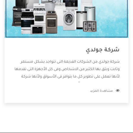
شركة جولدي
شركة جولدي من الشركات القديمة التى تتواجد بشكل مستمر
وثابت ويثق بها الكثير من الاشخاص وفى كل الأجهزة التى تقدمها
لأنها تعمل على تطوير كل ما يتوافر فى الأسواق ولأنها شركة
معروفة تهتم جدا بتوفير أفضل خدمات ما بعد البيع مع المنتجات
مشاهدة المزيد
وتقدم للعملاء أقوى العروض والخصومات التى تسهل على
المستهلك الاستمتاع بشراء جميع ما نقدمه لكم معنا هتجد كل
ما هو جديد وأفضل