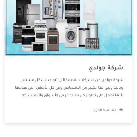
شركة جولدي
شركة جولدي من الشركات القديمة التى تتواجد بشكل مستمر
وثابت ويثق بها الكثير من الاشخاص وفى كل الأجهزة التى تقدمها
لأنها تعمل على تطوير كل ما يتوافر فى الأسواق ولأنها شركة
معروفة تهتم جدا بتوفير أفضل خدمات ما بعد البيع مع المنتجات
مشاهدة المزيد
وتقدم للعملاء أقوى العروض والخصومات التى تسهل على
المستهلك الاستمتاع بشراء جميع ما نقدمه لكم معنا هتجد كل
ما هو جديد وأفضل