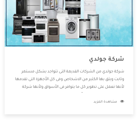
شركة جولدي
شركة جولدي من الشركات القديمة التى تتواجد بشكل مستمر
وثابت ويثق بها الكثير من الاشخاص وفى كل الأجهزة التى تقدمها
لأنها تعمل على تطوير كل ما يتوافر فى الأسواق ولأنها شركة
معروفة تهتم جدا بتوفير أفضل خدمات ما بعد البيع مع المنتجات
مشاهدة المزيد
وتقدم للعملاء أقوى العروض والخصومات التى تسهل على
المستهلك الاستمتاع بشراء جميع ما نقدمه لكم معنا هتجد كل
ما هو جديد وأفضل