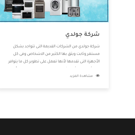
شركة جولدي
شركة جولدي من الشركات القديمة التى تتواجد بشكل
مستمر وثابت ويثق بها الكثير من الاشخاص وفى كل
الأجهزة التى تقدمها لأنها تعمل على تطوير كل ما يتوافر
فى الأسواق ولأنها شركة معروفة تهتم جدا بتوفير أفضل
مشاهدة المزيد
خدمات ما بعد البيع مع المنتجات وتقدم للعملاء أقوى
العروض والخصومات التى تسهل على المستهلك
الاستمتاع بشراء جميع ما نقدمه لكم معنا هتجد كل ما
هو جديد وأفضل