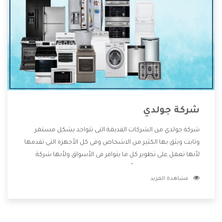
شركة جولدي
شركة جولدي من الشركات القديمة التى تتواجد بشكل مستمر
وثابت ويثق بها الكثير من الاشخاص وفى كل الأجهزة التى تقدمها
لأنها تعمل على تطوير كل ما يتوافر فى الأسواق ولأنها شركة
معروفة تهتم جدا بتوفير أفضل خدمات ما بعد البيع مع المنتجات
مشاهدة المزيد
وتقدم للعملاء أقوى العروض والخصومات التى تسهل على
المستهلك الاستمتاع بشراء جميع ما نقدمه لكم معنا هتجد كل
ما هو جديد وأفضل