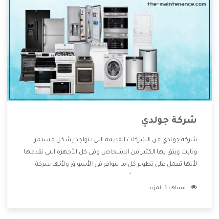
شركة جولدي
شركة جولدي من الشركات القديمة التى تتواجد بشكل مستمر
وثابت ويثق بها الكثير من الاشخاص وفى كل الأجهزة التى تقدمها
لأنها تعمل على تطوير كل ما يتوافر فى الأسواق ولأنها شركة
معروفة تهتم جدا بتوفير أفضل خدمات ما بعد البيع مع المنتجات
مشاهدة المزيد
وتقدم للعملاء أقوى العروض والخصومات التى تسهل على
المستهلك الاستمتاع بشراء جميع ما نقدمه لكم معنا هتجد كل
ما هو جديد وأفضل