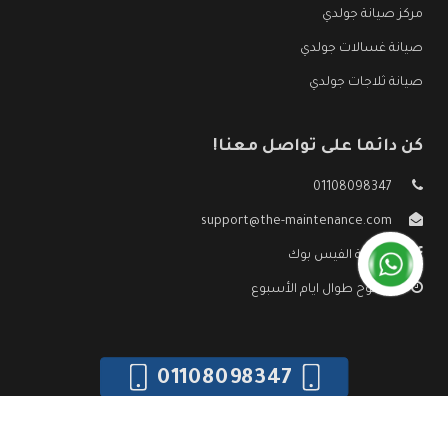
مركز صيانة جولدي
صيانة غسالات جولدي
صيانة ثلاجات جولدي
كن دائما على تواصل معنا!
01108098347
support@the-maintenance.com
صفحة الفيس بوك
مفتوح طوال ايام الأسبوع
01108098347
جميع الحقوق محفوظه ©
صيانة جولدي