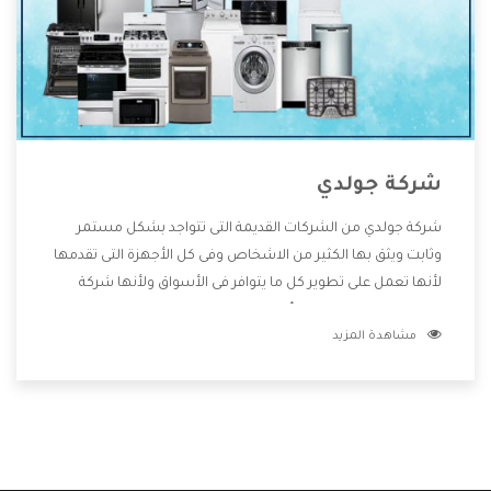
شركة جولدي
شركة جولدي من الشركات القديمة التى تتواجد بشكل مستمر
وثابت ويثق بها الكثير من الاشخاص وفى كل الأجهزة التى تقدمها
لأنها تعمل على تطوير كل ما يتوافر فى الأسواق ولأنها شركة
معروفة تهتم جدا بتوفير أفضل خدمات ما بعد البيع مع المنتجات
مشاهدة المزيد
وتقدم للعملاء أقوى العروض والخصومات التى تسهل على
المستهلك الاستمتاع بشراء جميع ما نقدمه لكم معنا هتجد كل
ما هو جديد وأفضل