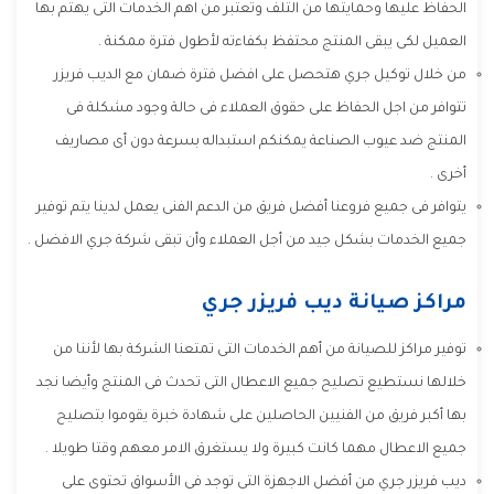
الحفاظ عليها وحمايتها من التلف وتعتبر من اهم الخدمات التى يهتم بها
العميل لكى يبقى المنتج محتفظ بكفاءته لأطول فترة ممكنة .
من خلال توكيل جري هتحصل على افضل فترة ضمان مع الديب فريزر
تتوافر من اجل الحفاظ على حقوق العملاء فى حالة وجود مشكلة فى
المنتج ضد عيوب الصناعة يمكنكم استبداله بسرعة دون أى مصاريف
أخرى .
يتوافر فى جميع فروعنا أفضل فريق من الدعم الفنى يعمل لدينا يتم توفير
جميع الخدمات بشكل جيد من أجل العملاء وأن تبقى شركة جري الافضل .
مراكز صيانة ديب فريزر جري
توفير مراكز للصيانة من أهم الخدمات التى تمتعنا الشركة بها لأننا من
خلالها نستطيع تصليح جميع الاعطال التى تحدث فى المنتج وأيضا نجد
بها أكبر فريق من الفنيين الحاصلين على شهادة خبرة يقوموا بتصليح
جميع الاعطال مهما كانت كبيرة ولا يستغرق الامر معهم وقتا طويلا .
ديب فريزر جري من أفضل الاجهزة التى توجد فى الأسواق تحتوى على