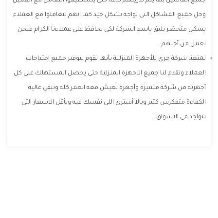
جميع العاملين بها يتم تدريبهم بدقة حتى يستطيعوا التعامل مع العميل
وحل جميع المشاكل التى تواجه بشكل جيد كما انهم يتعاملوا مع العملاء
بشكل متحضر يليق باسم الشركة لكى نحافظ على عملاءنا الكرام فنحن
نعمل من أجلهم .
تمتعنا شركة جري للأجهزة المنزلية بأنها تقوم بتوفير جميع احتياجات
العملاء وتقدم لنا جميع الاجهزة المنزلية حتى يحصل المستهلك على كل
أجهزته من شركة متميزة وأجهزة تعيش معه العمر كله وتبقى عالية
الكفاءة متفكرش كتير ويالا أشترى اللى نفسك فيه وبأقل الاسعار التى
تتواجد فى الاسواق .