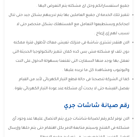
جميع استفساراتكم وحل اى مشكله يتم التعرض اليها .
تتميز تلك الخدمة ان جميع العاملين بها يتم تدريبهم بشكل جيد حتى تنال
اعجابكم ويستطيعوا التعامل مع المستهلك بشكل متحضر حتى لا
نسبب لهم إى إزعاج .
الان هتقدر تشترى شاشة فى منزلك تعيش معاك لأطول فترة ممكنه
دون تلف او مشكله مش بس كده كمان تتميز بالتكنولوجيا الحديثة التى
تعمل بها يوجد منها السمارت التى تمتعنا بسهولة الدخول على النت
واليوتيوب ومشاهدة كل ما نريده عليها .
كما ان الشركة تنصحنا فى حالة قطع التيار الكهربائى لأبد من القيام
بفصل الفيشه حتى لا يحدث أى مشكله عند عودة التيار الكهربائى بقوة .
رقم صيانة شاشات جري
الان نوفر لكم رقم لصيانة شاشات جري يتم الاتصال عليها عند وجود أى
مشكله فى المنتج وسيتم متابعة الامر بكل اهتمام حتى يتم حلها وإرسال