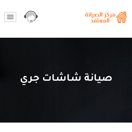
صيانة شاشات جري