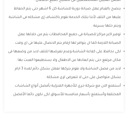
افضل الفنيين المتخصصين فى تصليح جميع الاعطال .
ينصح بالقيام عمل صيانة دورية للشاشة كل 6 اشهر حتى يتم الحفاظ
عليها من التلف لأننا بتلك الخدمة نقوم باكتشاف إى مشكله فى الشاشة
ويتم حلها بسرعة .
توفير اكبر مراكز للصيانة فى جميع المحافظات يتم من خلالها عمل
الصيانة اللازمة كما ان يتوافر لها ارقام يتم الاتصال عليها فى اى وقت .
لكى نحافظ على كفاءة الشاشة وعدم تعرضها للتلف لابد من وضعها فى
مكان مرتفع حتى يتم ابعادها عن الاطفال ولا يستطيعوا العبث بها .
لابد من فصل الشاشة ولا نقوم بتركها تعمل بشكل دائم لمدة 3 ايام
بشكل متواصل على حتى لا تتعرض لإى مشكلة .
أستمتع الان مع شركة جري للأجهزة المنزلية بأفضل أنواع الشاشات
المختلفة وأستمتع بأسعار منافسه للأسواق لكى نكون دائما الأفضل .