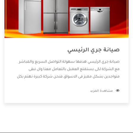
صيانة جري الرئيسي
صيانة جري الرئيسي هدفها سهولة التواصل السريع والمباشر
مع الشركة لكى يستمتع العميل بالتعامل معنا وان نبقى
متواجدين بشكل مميز فى الاسواق فنحن شركة كبيرة نهتم بكل
التفاصيل المهمة للعميل وان يستمتع بالخدمات التى تنفرد
مشاهدة المزيد
الشركة بها والتى تكون منها خدمة الصيانة التى تكون من أهم
الخدمات التى يرغب بها العميل لأنها تحافظ على كفاءة المنتج
كما أن شركة جري تقدم لنا جميع الأجهزة التى نبحث عنها وأقوى
الأسعار التى تكون مناسبة لكثير من العملاء