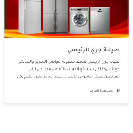
صيانة جري الرئيسي
صيانة جري الرئيسي هدفها سهولة التواصل السريع والمباشر
مع الشركة لكى يستمتع العميل بالتعامل معنا وان نبقى
متواجدين بشكل مميز فى الاسواق فنحن شركة كبيرة نهتم بكل
التفاصيل المهمة للعميل وان يستمتع بالخدمات التى تنفرد
مشاهدة المزيد
الشركة بها والتى تكون منها خدمة الصيانة التى تكون من أهم
الخدمات التى يرغب بها العميل لأنها تحافظ على كفاءة المنتج
كما أن شركة جري تقدم لنا جميع الأجهزة التى نبحث عنها وأقوى
الأسعار التى تكون مناسبة لكثير من العملاء