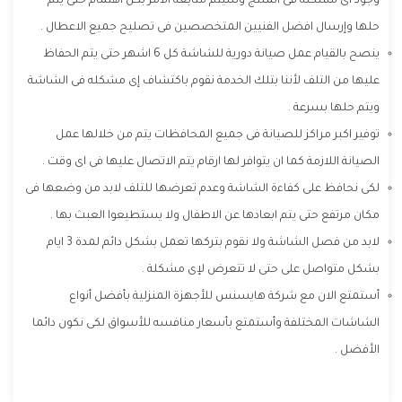
وجود أى مشكله فى المنتج وسيتم متابعة الامر بكل اهتمام حتى يتم
حلها وإرسال افضل الفنيين المتخصصين فى تصليح جميع الاعطال .
ينصح بالقيام عمل صيانة دورية للشاشة كل 6 اشهر حتى يتم الحفاظ
عليها من التلف لأننا بتلك الخدمة نقوم باكتشاف إى مشكله فى الشاشة
ويتم حلها بسرعة .
توفير اكبر مراكز للصيانة فى جميع المحافظات يتم من خلالها عمل
الصيانة اللازمة كما ان يتوافر لها ارقام يتم الاتصال عليها فى اى وقت .
لكى نحافظ على كفاءة الشاشة وعدم تعرضها للتلف لابد من وضعها فى
مكان مرتفع حتى يتم ابعادها عن الاطفال ولا يستطيعوا العبث بها .
لابد من فصل الشاشة ولا نقوم بتركها تعمل بشكل دائم لمدة 3 ايام
بشكل متواصل على حتى لا تتعرض لإى مشكلة .
أستمتع الان مع شركة هايسنس للأجهزة المنزلية بأفضل أنواع
الشاشات المختلفة وأستمتع بأسعار منافسه للأسواق لكى نكون دائما
الأفضل .