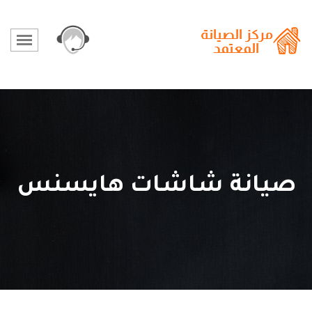
صيانة شاشات هايسنس