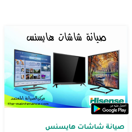
صيانة شاشات هايسنس