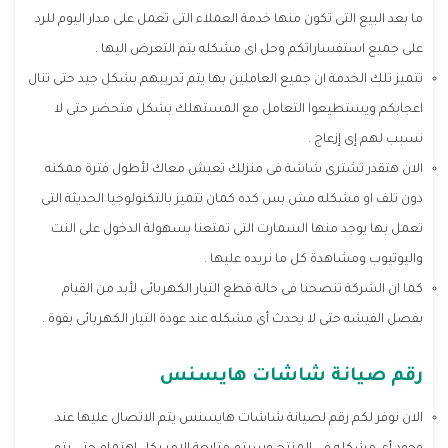
ما بعد البيع التى تكون منها خدمة العملاء التى تعمل على مدار اليوم للرد
على جميع استفساراتكم وحل اى مشكله يتم التعرض اليها .
تتميز تلك الخدمة ان جميع العاملين بها يتم تدريبهم بشكل جيد حتى تنال
اعجابكم ويستطيعوا التعامل مع المستهلك بشكل متحضر حتى لا
نسبب لهم إى إزعاج .
الان هتقدر تشترى شاشة فى منزلك تعيش معاك لأطول فترة ممكنه
دون تلف او مشكله مش بس كده كمان تتميز بالتكنولوجيا الحديثة التى
تعمل بها يوجد منها السمارت التى تمتعنا بسهولة الدخول على النت
واليوتيوب ومشاهدة كل ما نريده عليها .
كما ان الشركة تنصحنا فى حالة قطع التيار الكهربائى لأبد من القيام
بفصل الفيشه حتى لا يحدث أى مشكله عند عودة التيار الكهربائى بقوة .
رقم صيانة شاشات هايسنس
الان نوفر لكم رقم لصيانة شاشات هايسنس يتم الاتصال عليها عند