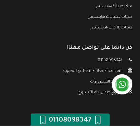
مركز صيانة هايسنس
صيانة غسالات هايسنس
صيانة ثلاجات هايسنس
كن دائما على تواصل معنا!
01108098347
support@the-maintenance.com
صفحة الفيس بوك
مفتوح طوال ايام الأسبوع
01108098347
جميع الحقوق محفوظه ©
صيانة هايسنس