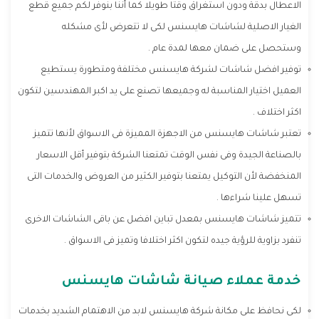
الاعطال بدقة ودون استغراق وقتا طويلا كما أننا بنوفر لكم جميع قطع
الغيار الاصلية لشاشات هايسنس لكى لا تتعرض لأى مشكله
وستحصل على ضمان معها لمدة عام .
توفير افضل شاشات لشركة هايسنس مختلفة ومتطورة يستطيع
العميل اختيار المناسبة له وجميعها تصنع على يد اكبر المهندسين لتكون
اكثر اختلاف .
تعتبر شاشات هايسنس من الاجهزة المميزة فى الاسواق لأنها تتميز
بالصناعة الجيدة وفى نفس الوقت تمتعنا الشركة بتوفير أقل الاسعار
المنخفضة لأن التوكيل يمتعنا بتوفير الكثير من العروض والخدمات التى
تسهل علينا شراءها .
تتميز شاشات هايسنس بمعدل تباين افضل عن باقى الشاشات الاخرى
تنفرد بزاوية للرؤية جيده لتكون اكثر اختلافا وتميز فى الاسواق .
خدمة عملاء صيانة شاشات هايسنس
لكى نحافظ على مكانة شركة هايسنس لابد من الاهتمام الشديد بخدمات