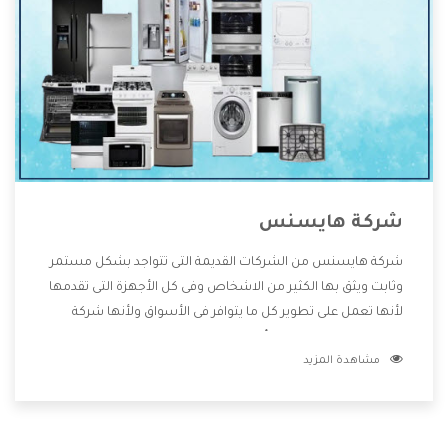
شركة هايسنس
شركة هايسنس من الشركات القديمة التى تتواجد بشكل مستمر
وثابت ويثق بها الكثير من الاشخاص وفى كل الأجهزة التى تقدمها
لأنها تعمل على تطوير كل ما يتوافر فى الأسواق ولأنها شركة
معروفة تهتم جدا بتوفير أفضل خدمات ما بعد البيع مع المنتجات
مشاهدة المزيد
وتقدم للعملاء أقوى العروض والخصومات التى تسهل على
المستهلك الاستمتاع بشراء جميع ما نقدمه لكم معنا هتجد كل
ما هو جديد وأفضل