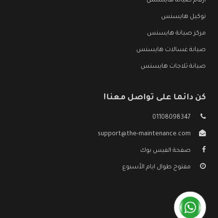
ارقام صيانة هايسنس
توكيل هايسنس
مركز صيانة هايسنس
صيانة غسالات هايسنس
صيانة ثلاجات هايسنس
كن دائما على تواصل معنا!
01108098347
support@the-maintenance.com
صفحة الفيس بوك
مفتوح طوال ايام الأسبوع