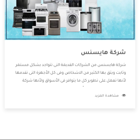
شركة هايسنس
شركة هايسنس من الشركات القديمة التى تتواجد بشكل مستمر
وثابت ويثق بها الكثير من الاشخاص وفى كل الأجهزة التى تقدمها
لأنها تعمل على تطوير كل ما يتوافر فى الأسواق ولأنها شركة
معروفة تهتم جدا بتوفير أفضل خدمات ما بعد البيع مع المنتجات
مشاهدة المزيد
وتقدم للعملاء أقوى العروض والخصومات التى تسهل على
المستهلك الاستمتاع بشراء جميع ما نقدمه لكم معنا هتجد كل
ما هو جديد وأفضل