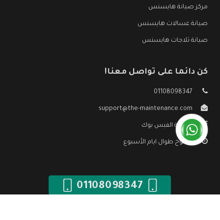
مركز صيانة هايسنس
صيانة غسالات هايسنس
صيانة ثلاجات هايسنس
كن دائما على تواصل معنا!
01108098347
support@the-maintenance.com
صفحة الفيس بوك
مفتوح طوال ايام الأسبوع
01108098347
جميع الحقوق محفوظه ©
صيانة هايسنس