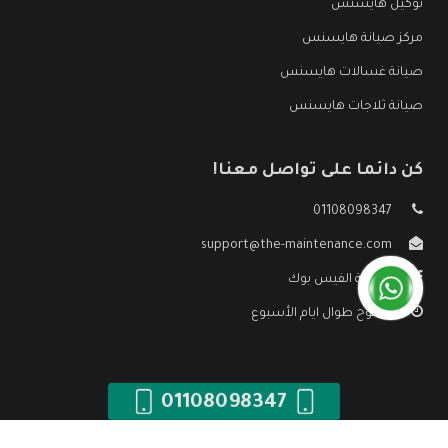
توكيل هايسنس
مركز صيانة هايسنس
صيانة غسالات هايسنس
صيانة ثلاجات هايسنس
كن دائما على تواصل معنا!
01108098347
support@the-maintenance.com
صفحة الفيس بوك
مفتوح طوال ايام الأسبوع
01108098347