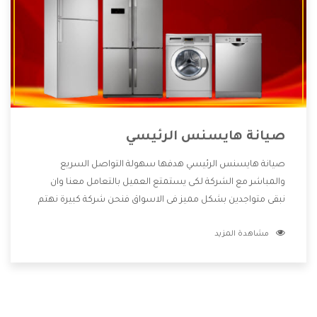
صيانة هايسنس الرئيسي
صيانة هايسنس الرئيسي هدفها سهولة التواصل السريع
والمباشر مع الشركة لكى يستمتع العميل بالتعامل معنا وان
نبقى متواجدين بشكل مميز فى الاسواق فنحن شركة كبيرة نهتم
بكل التفاصيل المهمة للعميل وان يستمتع بالخدمات التى تنفرد
مشاهدة المزيد
الشركة بها والتى تكون منها خدمة الصيانة التى تكون من أهم
الخدمات التى يرغب بها العميل لأنها تحافظ على كفاءة المنتج
كما أن شركة هايسنس تقدم لنا جميع الأجهزة التى نبحث عنها
وأقوى الأسعار التى تكون مناسبة لكثير من العملاء