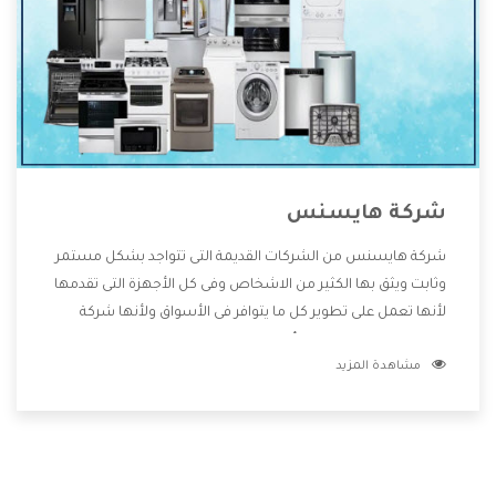
شركة هايسنس
شركة هايسنس من الشركات القديمة التى تتواجد بشكل مستمر
وثابت ويثق بها الكثير من الاشخاص وفى كل الأجهزة التى تقدمها
لأنها تعمل على تطوير كل ما يتوافر فى الأسواق ولأنها شركة
معروفة تهتم جدا بتوفير أفضل خدمات ما بعد البيع مع المنتجات
مشاهدة المزيد
وتقدم للعملاء أقوى العروض والخصومات التى تسهل على
المستهلك الاستمتاع بشراء جميع ما نقدمه لكم معنا هتجد كل
ما هو جديد وأفضل