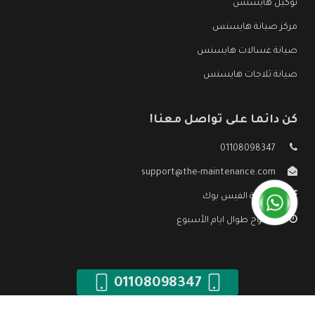
توكيل هايسنس
مركز صيانة هايسنس
صيانة غسالات هايسنس
صيانة ثلاجات هايسنس
كن دائما على تواصل معنا!
01108098347
support@the-maintenance.com
صفحة الفيس بوك
مفتوح طوال ايام الأسبوع
01108098347