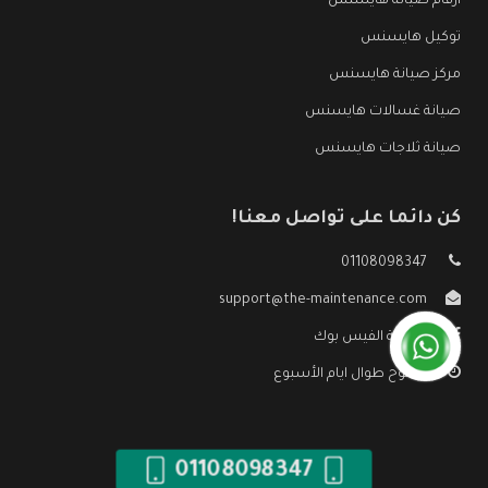
ارقام صيانة هايسنس
توكيل هايسنس
مركز صيانة هايسنس
صيانة غسالات هايسنس
صيانة ثلاجات هايسنس
كن دائما على تواصل معنا!
01108098347
support@the-maintenance.com
صفحة الفيس بوك
مفتوح طوال ايام الأسبوع
01108098347