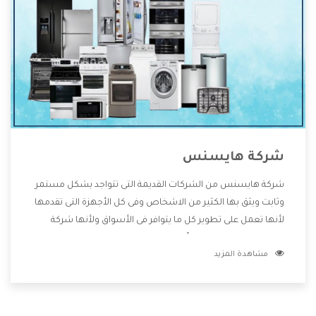
شركة هايسنس
شركة هايسنس من الشركات القديمة التى تتواجد بشكل مستمر
وثابت ويثق بها الكثير من الاشخاص وفى كل الأجهزة التى تقدمها
لأنها تعمل على تطوير كل ما يتوافر فى الأسواق ولأنها شركة
معروفة تهتم جدا بتوفير أفضل خدمات ما بعد البيع مع المنتجات
مشاهدة المزيد
وتقدم للعملاء أقوى العروض والخصومات التى تسهل على
المستهلك الاستمتاع بشراء جميع ما نقدمه لكم معنا هتجد كل
ما هو جديد وأفضل