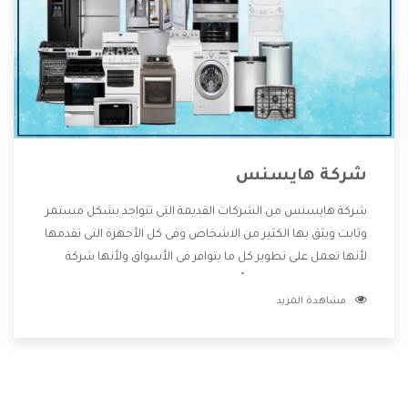
شركة هايسنس
شركة هايسنس من الشركات القديمة التى تتواجد بشكل مستمر
وثابت ويثق بها الكثير من الاشخاص وفى كل الأجهزة التى تقدمها
لأنها تعمل على تطوير كل ما يتوافر فى الأسواق ولأنها شركة
معروفة تهتم جدا بتوفير أفضل خدمات ما بعد البيع مع المنتجات
مشاهدة المزيد
وتقدم للعملاء أقوى العروض والخصومات التى تسهل على
المستهلك الاستمتاع بشراء جميع ما نقدمه لكم معنا هتجد كل
ما هو جديد وأفضل