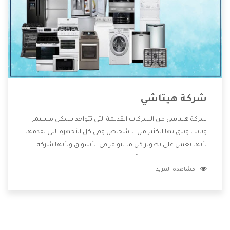
شركة هيتاشي
شركة هيتاشي من الشركات القديمة التى تتواجد بشكل مستمر
وثابت ويثق بها الكثير من الاشخاص وفى كل الأجهزة التى تقدمها
لأنها تعمل على تطوير كل ما يتوافر فى الأسواق ولأنها شركة
معروفة تهتم جدا بتوفير أفضل خدمات ما بعد البيع مع المنتجات
مشاهدة المزيد
وتقدم للعملاء أقوى العروض والخصومات التى تسهل على
المستهلك الاستمتاع بشراء جميع ما نقدمه لكم معنا هتجد كل
ما هو جديد وأفضل