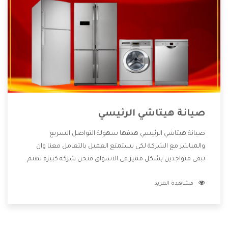
صيانة هيتاشي الرئيسي
صيانة هيتاشي الرئيسي هدفها سهولة التواصل السريع
والمباشر مع الشركة لكى يستمتع العميل بالتعامل معنا وان
نبقى متواجدين بشكل مميز فى الاسواق فنحن شركة كبيرة نهتم
بكل التفاصيل المهمة للعميل وان يستمتع بالخدمات التى تنفرد
مشاهدة المزيد
الشركة بها والتى تكون منها خدمة الصيانة التى تكون من أهم
الخدمات التى يرغب بها العميل لأنها تحافظ على كفاءة المنتج
كما أن شركة هيتاشي تقدم لنا جميع الأجهزة التى نبحث عنها
وأقوى الأسعار التى تكون مناسبة لكثير من العملاء