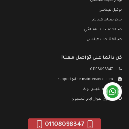
ارقام صيانة هيتاشي
توكيل هيتاشي
مركز صيانة هيتاشي
صيانة غسالات هيتاشي
صيانة ثلاجات هيتاشي
كن دائما على تواصل معنا!
01108098347
support@the-maintenance.com
صفحة الفيس بوك
مفتوح طوال ايام الأسبوع
01108098347