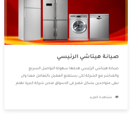
صيانة هيتاشي الرئيسي
صيانة هيتاشي الرئيسي هدفها سهولة التواصل السريع
والمباشر مع الشركة لكى يستمتع العميل بالتعامل معنا وان
نبقى متواجدين بشكل مميز فى الاسواق فنحن شركة كبيرة نهتم
بكل التفاصيل المهمة للعميل وان يستمتع بالخدمات التى تنفرد
مشاهدة المزيد
الشركة بها والتى تكون منها خدمة الصيانة التى تكون من أهم
الخدمات التى يرغب بها العميل لأنها تحافظ على كفاءة المنتج
كما أن شركة هيتاشي تقدم لنا جميع الأجهزة التى نبحث عنها
وأقوى الأسعار التى تكون مناسبة لكثير من العملاء