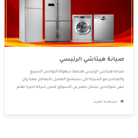
صيانة هيتاشي الرئيسي
صيانة هيتاشي الرئيسي هدفها سهولة التواصل السريع
والمباشر مع الشركة لكى يستمتع العميل بالتعامل معنا وان
نبقى متواجدين بشكل مميز فى الاسواق فنحن شركة كبيرة نهتم
بكل التفاصيل المهمة للعميل وان يستمتع بالخدمات التى تنفرد
مشاهدة المزيد
الشركة بها والتى تكون منها خدمة الصيانة التى تكون من أهم
الخدمات التى يرغب بها العميل لأنها تحافظ على كفاءة المنتج
كما أن شركة هيتاشي تقدم لنا جميع الأجهزة التى نبحث عنها
وأقوى الأسعار التى تكون مناسبة لكثير من العملاء