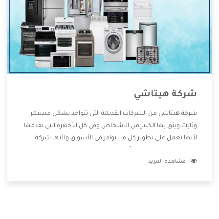
شركة هيتاشي
شركة هيتاشي من الشركات القديمة التى تتواجد بشكل مستمر
وثابت ويثق بها الكثير من الاشخاص وفى كل الأجهزة التى تقدمها
لأنها تعمل على تطوير كل ما يتوافر فى الأسواق ولأنها شركة
معروفة تهتم جدا بتوفير أفضل خدمات ما بعد البيع مع المنتجات
مشاهدة المزيد
وتقدم للعملاء أقوى العروض والخصومات التى تسهل على
المستهلك الاستمتاع بشراء جميع ما نقدمه لكم معنا هتجد كل
ما هو جديد وأفضل