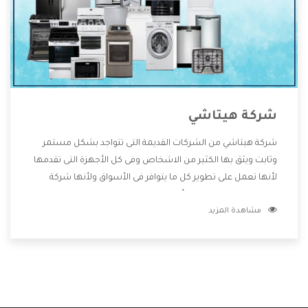
شركة هيتاشي
شركة هيتاشي من الشركات القديمة التى تتواجد بشكل مستمر
وثابت ويثق بها الكثير من الاشخاص وفى كل الأجهزة التى تقدمها
لأنها تعمل على تطوير كل ما يتوافر فى الأسواق ولأنها شركة
معروفة تهتم جدا بتوفير أفضل خدمات ما بعد البيع مع المنتجات
مشاهدة المزيد
وتقدم للعملاء أقوى العروض والخصومات التى تسهل على
المستهلك الاستمتاع بشراء جميع ما نقدمه لكم معنا هتجد كل
ما هو جديد وأفضل